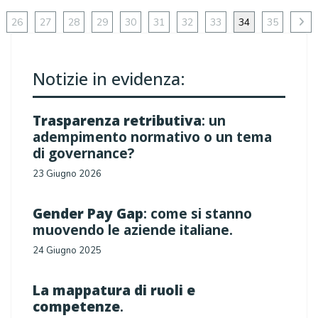
26
27
28
29
30
31
32
33
34
35
Notizie in evidenza:
Trasparenza retributiva
: un
adempimento normativo o un tema
di governance?
23 Giugno 2026
Gender Pay Gap
: come si stanno
muovendo le aziende italiane.
24 Giugno 2025
La mappatura di ruoli e
competenze
.