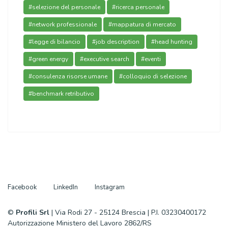
#selezione del personale
#ricerca personale
#network professionale
#mappatura di mercato
#legge di bilancio
#job description
#head hunting
#green energy
#executive search
#eventi
#consulenza risorse umane
#colloquio di selezione
#benchmark retributivo
Facebook
LinkedIn
Instagram
©
Profili Srl
| Via Rodi 27 - 25124 Brescia | P.I. 03230400172
Autorizzazione Ministero del Lavoro 2862/RS