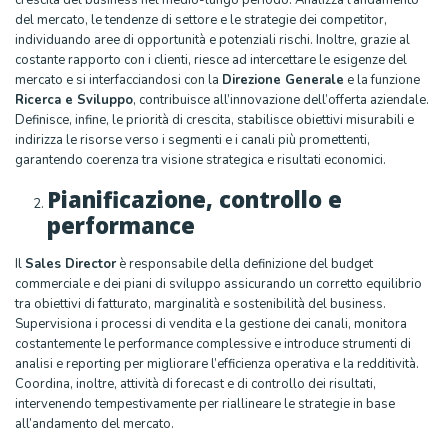
crescita del business nel medio-lungo periodo. Analizza l’andamento
del mercato, le tendenze di settore e le strategie dei competitor,
individuando aree di opportunità e potenziali rischi. Inoltre, grazie al
costante rapporto con i clienti, riesce ad intercettare le esigenze del
mercato e si interfacciandosi con la
Direzione Generale
e la funzione
Ricerca e Sviluppo
, contribuisce all’innovazione dell’offerta aziendale.
Definisce, infine, le priorità di crescita, stabilisce obiettivi misurabili e
indirizza le risorse verso i segmenti e i canali più promettenti,
garantendo coerenza tra visione strategica e risultati economici.
Pianificazione, controllo e
performance
Il
Sales Director
è responsabile della definizione del budget
commerciale e dei piani di sviluppo assicurando un corretto equilibrio
tra obiettivi di fatturato, marginalità e sostenibilità del business.
Supervisiona i processi di vendita e la gestione dei canali, monitora
costantemente le performance complessive e introduce strumenti di
analisi e reporting per migliorare l’efficienza operativa e la redditività.
Coordina, inoltre, attività di forecast e di controllo dei risultati,
intervenendo tempestivamente per riallineare le strategie in base
all’andamento del mercato.