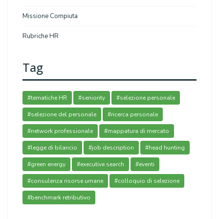
Missione Compiuta
Rubriche HR
Tag
#tematiche HR
#seniority
#selezione personale
#selezione del personale
#ricerca personale
#network professionale
#mappatura di mercato
#legge di bilancio
#job description
#head hunting
#green energy
#executive search
#eventi
#consulenza risorse umane
#colloquio di selezione
#benchmark retributivo