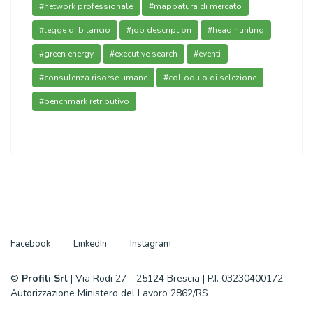
#network professionale
#mappatura di mercato
#legge di bilancio
#job description
#head hunting
#green energy
#executive search
#eventi
#consulenza risorse umane
#colloquio di selezione
#benchmark retributivo
Facebook
LinkedIn
Instagram
©
Profili Srl
| Via Rodi 27 - 25124 Brescia | P.I. 03230400172
Autorizzazione Ministero del Lavoro 2862/RS