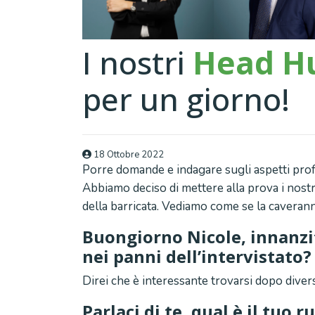
I nostri
Head H
per un giorno!
18 Ottobre 2022
Porre domande e indagare sugli aspetti profes
Abbiamo deciso di mettere alla prova i nostri
della barricata. Vediamo come se la caveran
Buongiorno Nicole, innanzit
nei panni dell’intervistato
Direi che è interessante trovarsi dopo divers
Parlaci di te, qual è il tuo r