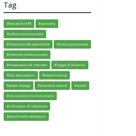
Tag
#tematiche HR
#seniority
#selezione personale
#selezione del personale
#ricerca personale
#network professionale
#mappatura di mercato
#legge di bilancio
#job description
#head hunting
#green energy
#executive search
#eventi
#consulenza risorse umane
#colloquio di selezione
#benchmark retributivo