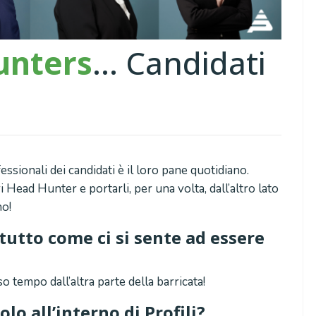
unters
… Candidati
sionali dei candidati è il loro pane quotidiano.
 Head Hunter e portarli, per una volta, dall’altro lato
no!
utto come ci si sente ad essere
?
o tempo dall’altra parte della barricata!
uolo all’interno di Profili?