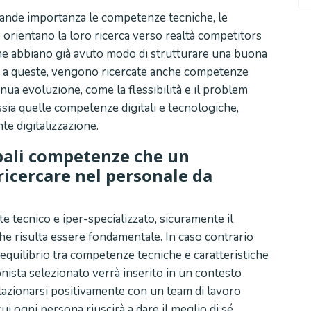
rande importanza le competenze tecniche, le
o orientano la loro ricerca verso realtà competitors
che abbiano già avuto modo di strutturare una buona
e a queste, vengono ricercate anche competenze
nua evoluzione, come la flessibilità e il problem
ossia quelle competenze digitali e tecnologiche,
te digitalizzazione.
cipali competenze che un
icercare nel personale da
te tecnico e iper-specializzato, sicuramente il
e risulta essere fondamentale. In caso contrario
equilibrio tra competenze tecniche e caratteristiche
ionista selezionato verrà inserito in un contesto
lazionarsi positivamente con un team di lavoro
i ogni persona riuscirà a dare il meglio di sé.