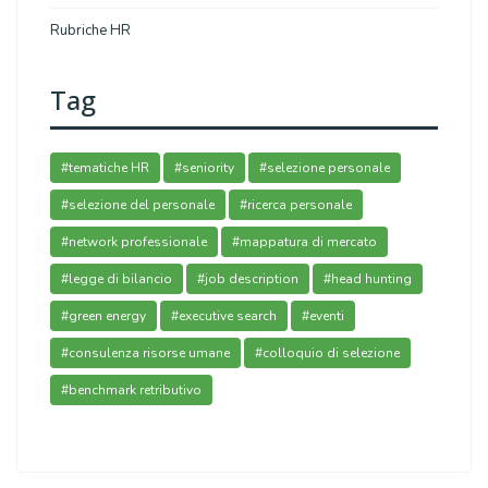
Rubriche HR
Tag
#tematiche HR
#seniority
#selezione personale
#selezione del personale
#ricerca personale
#network professionale
#mappatura di mercato
#legge di bilancio
#job description
#head hunting
#green energy
#executive search
#eventi
#consulenza risorse umane
#colloquio di selezione
#benchmark retributivo