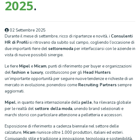
2025
.
02 Settembre 2025
Durante il mese di settembre, ricco di ripartenze e novità, i
Consulenti
HR
di Profili
si ritrovano da subito sul campo, cogliendo l’occasione di
due importanti fiere del
settore
moda
per interfacciarsi con le aziende in
vista di nuove possibili sinergie.
Le fiere
Mipel
e
Micam
, punti di riferimento per buyer e organizzazioni
del
fashion e luxury
, costituiscono per gli
Head Hunters
un’importante opportunità per seguire nuove tendenze e richieste di un
mercato in evoluzione, ponendosi come
Recruiting Partners
sempre
aggiornati.
Mipel
, in quanto fiera internazionale della
pelle
, ha rilevanza globale
per le realtà del
settore della
moda
, unendo brand selezionati e
marchi storici con particolare attenzione a pelletteria e accessori.
Esposizione di riferimento a cadenza biennale nel settore delle
calzature,
Micam
riunisce oltre 1.000 produttori, italiani ed esteri.
Coniugando stile e tradizione a innovazione, tecnologia e sostenibilità,