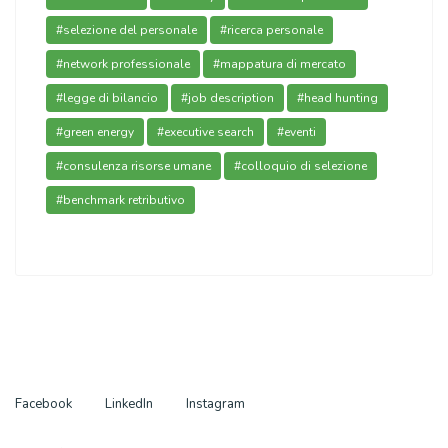
#selezione del personale
#ricerca personale
#network professionale
#mappatura di mercato
#legge di bilancio
#job description
#head hunting
#green energy
#executive search
#eventi
#consulenza risorse umane
#colloquio di selezione
#benchmark retributivo
Facebook
LinkedIn
Instagram