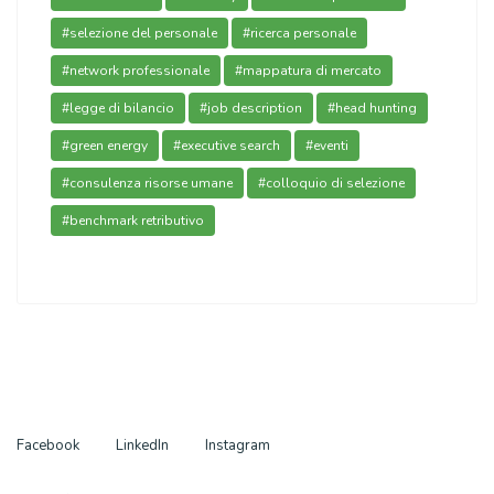
#selezione del personale
#ricerca personale
#network professionale
#mappatura di mercato
#legge di bilancio
#job description
#head hunting
#green energy
#executive search
#eventi
#consulenza risorse umane
#colloquio di selezione
#benchmark retributivo
Facebook
LinkedIn
Instagram