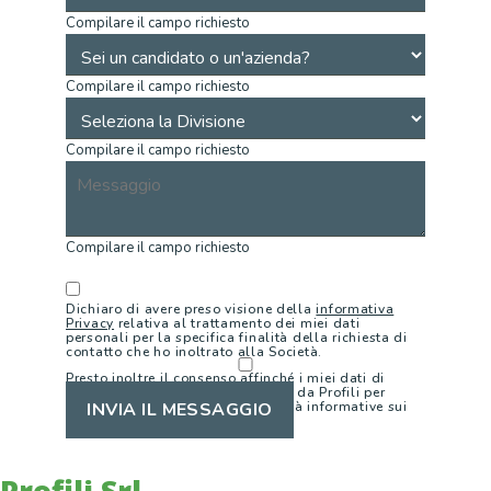
Compilare il campo richiesto
Compilare il campo richiesto
Compilare il campo richiesto
Compilare il campo richiesto
Dichiaro di avere preso visione della
informativa
Privacy
relativa al trattamento dei miei dati
personali per la specifica finalità della richiesta di
contatto che ho inoltrato alla Società.
Presto inoltre il consenso affinché i miei dati di
contatto possano essere utilizzati da Profili per
eventuali contatti futuri per finalità informative sui
INVIA IL MESSAGGIO
servizi e le attività di Profili.
Profili Srl